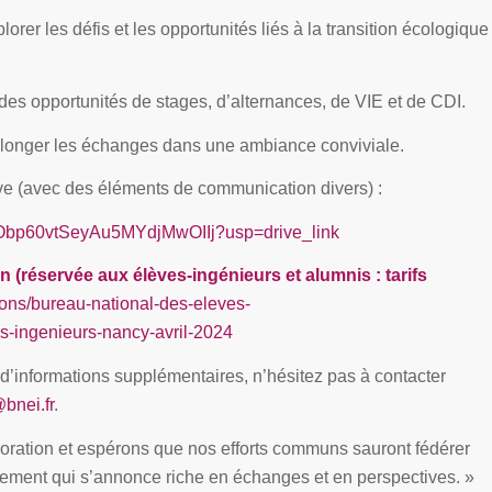
orer les défis et les opportunités liés à la transition écologique
 des opportunités de stages, d’alternances, de VIE et de CDI.
olonger les échanges dans une ambiance conviviale.
ive (avec des éléments de communication divers) :
tQObp60vtSeyAu5MYdjMwOIIj?usp=drive_link
tion (réservée aux élèves-ingénieurs et alumnis : tarifs
ons/bureau-national-des-eleves-
s-ingenieurs-nancy-avril-2024
d’informations supplémentaires, n’hésitez pas à contacter
bnei.fr
.
oration et espérons que nos efforts communs sauront fédérer
nement qui s’annonce riche en échanges et en perspectives. »