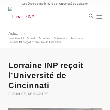
Les écoles d'ingénieurs de l'Université de Lorraine
Actualités
Vous êtes ici :
Accueil
/
Actualités
/
Evénement
/
Rencontre
/
Lorraine INP reçoit l’Université de Cincinnati
Lorraine INP reçoit
l’Université de
Cincinnati
ACTUALITÉ
,
RENCONTRE